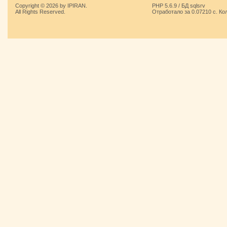
Copyright © 2026 by IPIRAN.
PHP 5.6.9 / БД sqlsrv
All Rights Reserved.
Отработало за 0.07210 с. Ко