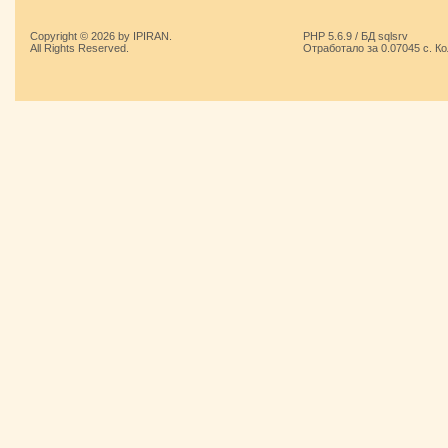
Copyright © 2026 by IPIRAN.
PHP 5.6.9 / БД sqlsrv
All Rights Reserved.
Отработало за 0.07045 с. К