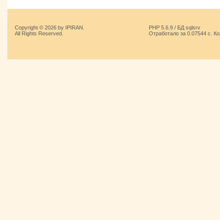
Copyright © 2026 by IPIRAN.
PHP 5.6.9 / БД sqlsrv
All Rights Reserved.
Отработало за 0.07544 с. К