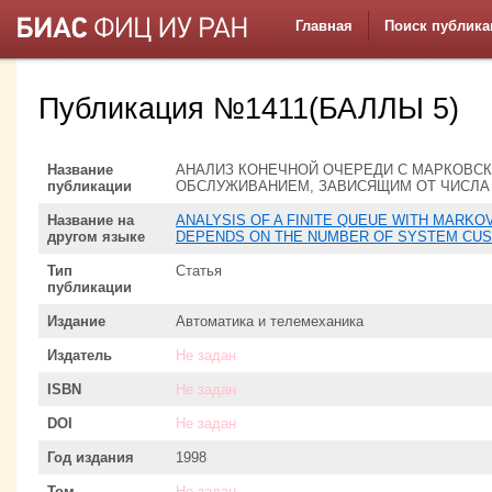
Главная
Поиск публика
Публикация №1411(БАЛЛЫ 5)
Название
АНАЛИЗ КОНЕЧНОЙ ОЧЕРЕДИ С МАРКОВС
публикации
ОБСЛУЖИВАНИЕМ, ЗАВИСЯЩИМ ОТ ЧИСЛА
Название на
ANALYSIS OF A FINITE QUEUE WITH MARKO
другом языке
DEPENDS ON THE NUMBER OF SYSTEM CU
Тип
Статья
публикации
Издание
Автоматика и телемеханика
Издатель
Не задан
ISBN
Не задан
DOI
Не задан
Год издания
1998
Том
Не задан