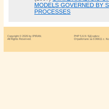
MODELS GOVERNED BY S
PROCESSES
Copyright © 2026 by IPIRAN.
PHP 5.6.9 / БД sqlsrv
All Rights Reserved.
Отработало за 0.06611 с. К