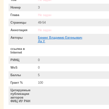
Номер
3
Глава
Не задан
Страницы
49-54
Аннотация
Не задан
Авторы
Бенинг Владимир Евгеньевич
Да У.
ссылка в
Internet
РИНЦ
0
WoS
0
Баллы
5
Грант %
100
Цитируемые
публикации
авторов
ФИЦ ИУ РАН