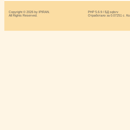
Copyright © 2026 by IPIRAN.
PHP 5.6.9 / БД sqlsrv
All Rights Reserved.
Отработало за 0.07251 с. К