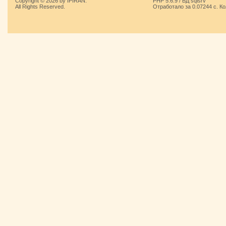
Copyright © 2026 by IPIRAN.
PHP 5.6.9 / БД sqlsrv
All Rights Reserved.
Отработало за 0.07244 с. К