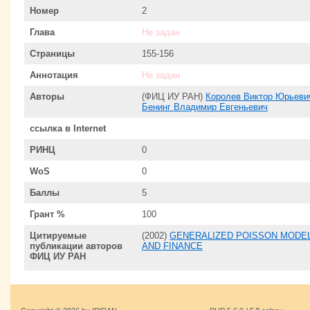
Номер
2
Глава
Не задан
Страницы
155-156
Аннотация
Не задан
Авторы
(ФИЦ ИУ РАН)
Королев Виктор Юрьеви
Бенинг Владимир Евгеньевич
ссылка в Internet
РИНЦ
0
WoS
0
Баллы
5
Грант %
100
Цитируемые
(2002)
GENERALIZED POISSON MODELS
публикации авторов
AND FINANCE
ФИЦ ИУ РАН