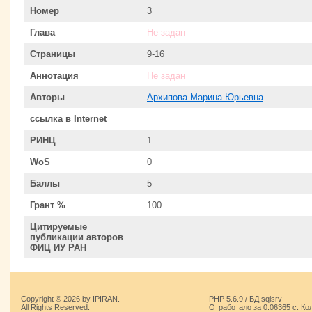
Номер
3
Глава
Не задан
Страницы
9-16
Аннотация
Не задан
Авторы
Архипова Марина Юрьевна
ссылка в Internet
РИНЦ
1
WoS
0
Баллы
5
Грант %
100
Цитируемые
публикации авторов
ФИЦ ИУ РАН
Copyright © 2026 by IPIRAN.
PHP 5.6.9 / БД sqlsrv
All Rights Reserved.
Отработало за 0.06365 с. Ко