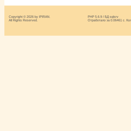
Copyright © 2026 by IPIRAN.
PHP 5.6.9 / БД sqlsrv
All Rights Reserved.
Отработало за 0.06461 с. Ко