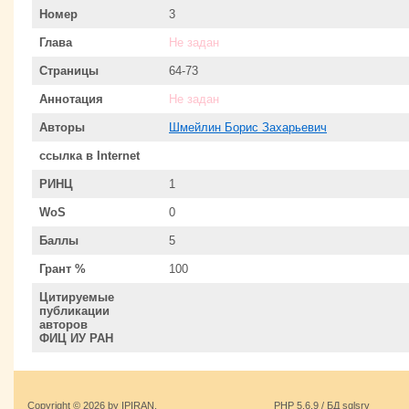
Номер
3
Глава
Не задан
Страницы
64-73
Аннотация
Не задан
Авторы
Шмейлин Борис Захарьевич
ссылка в Internet
РИНЦ
1
WoS
0
Баллы
5
Грант %
100
Цитируемые
публикации
авторов
ФИЦ ИУ РАН
Copyright © 2026 by IPIRAN.
PHP 5.6.9 / БД sqlsrv