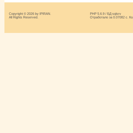
Copyright © 2026 by IPIRAN.
PHP 5.6.9 / БД sqlsrv
All Rights Reserved.
Отработало за 0.07082 с. К