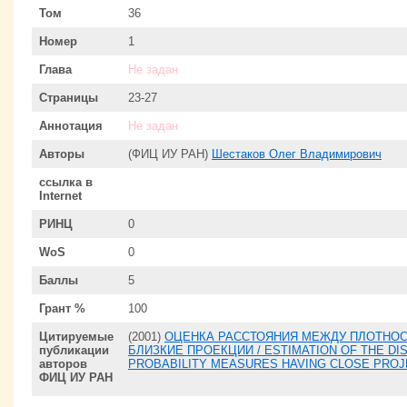
Том
36
Номер
1
Глава
Не задан
Страницы
23-27
Аннотация
Не задан
Авторы
(ФИЦ ИУ РАН)
Шестаков Олег Владимирович
ссылка в
Internet
РИНЦ
0
WoS
0
Баллы
5
Грант %
100
Цитируемые
(2001)
ОЦЕНКА РАССТОЯНИЯ МЕЖДУ ПЛОТНО
публикации
БЛИЗКИЕ ПРОЕКЦИИ / ESTIMATION OF THE DI
авторов
PROBABILITY MEASURES HAVING CLOSE PROJ
ФИЦ ИУ РАН