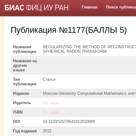
Главная
Поиск публика
Публикация №1177(БАЛЛЫ 5)
Название
REGULARIZING THE METHOD OF RECONSTRUCTI
публикации
SPHERICAL RADON TRANSFORM
Название на
другом
языке
Тип
Статья
публикации
Издание
Moscow University Computational Mathematics and 
Издатель
Не задан
ISBN
Не задан
DOI
10.3103/S0278641912010098
Год издания
2012