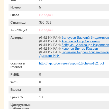
Номер
5
Глава
Не задан
Страницы
350–351
Аннотация
Не задан
Авторы
(ФИЦ ИУ РАН)
Белоусов Василий Владимиров
(ФИЦ ИУ РАН)
Агафонов Егор Сергеевич
(ФИЦ ИУ РАН)
Зейфман Александр Израилеви
(ФИЦ ИУ РАН)
Королев Виктор Юрьевич
(ФИЦ ИУ РАН)
Горшенин Андрей Константинов
Дышкант Н.Ф.
ссылка в
http://tvp.ru/conferen/vsppm16/chelso152. pdf
Internet
РИНЦ
0
WoS
0
Баллы
5
Грант %
100
Цитируемые
публикации