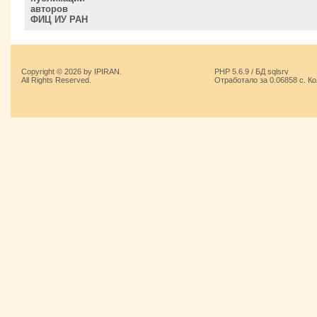
авторов
ФИЦ ИУ РАН
Copyright © 2026 by IPIRAN.
PHP 5.6.9 / БД sqlsrv
All Rights Reserved.
Отработало за 0.06858 с. К