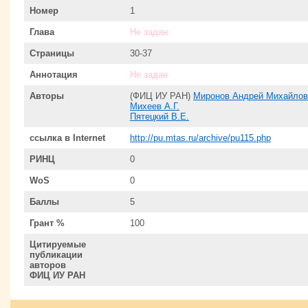
Номер
1
Глава
Не задан
Страницы
30-37
Аннотация
Не задан
Авторы
(ФИЦ ИУ РАН)
Миронов Андрей Михайлов
Михеев А.Г.
Пятецкий В.Е.
ссылка в Internet
http://pu.mtas.ru/archive/pu115.php
РИНЦ
0
WoS
0
Баллы
5
Грант %
100
Цитируемые
публикации
авторов
ФИЦ ИУ РАН