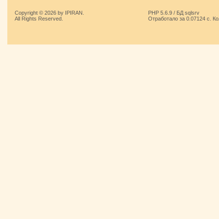
Copyright © 2026 by IPIRAN.
PHP 5.6.9 / БД sqlsrv
All Rights Reserved.
Отработало за 0.07124 с. К