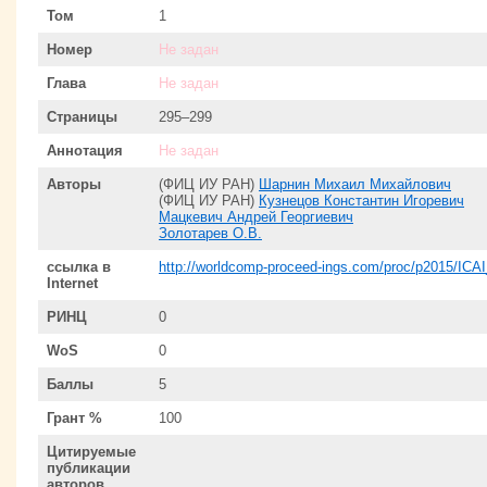
Том
1
Номер
Не задан
Глава
Не задан
Страницы
295–299
Аннотация
Не задан
Авторы
(ФИЦ ИУ РАН)
Шарнин Михаил Михайлович
(ФИЦ ИУ РАН)
Кузнецов Константин Игоревич
Мацкевич Андрей Георгиевич
Золотарев О.В.
ссылка в
http://worldcomp-proceed-ings.com/proc/p2015/ICAI
Internet
РИНЦ
0
WoS
0
Баллы
5
Грант %
100
Цитируемые
публикации
авторов