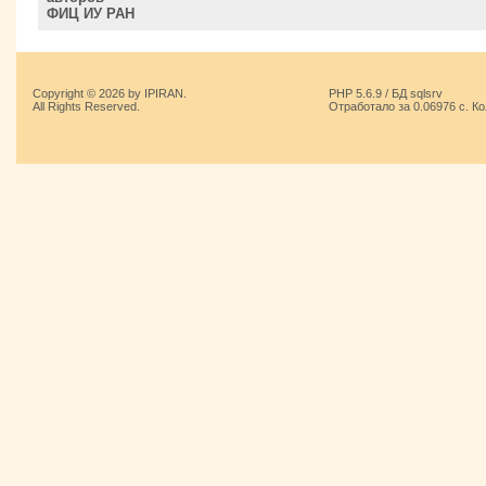
ФИЦ ИУ РАН
Copyright © 2026 by IPIRAN.
PHP 5.6.9 / БД sqlsrv
All Rights Reserved.
Отработало за 0.06976 с. К