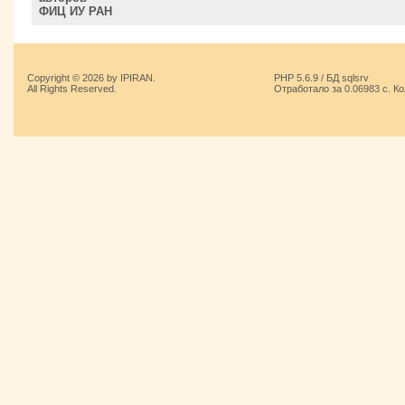
ФИЦ ИУ РАН
Copyright © 2026 by IPIRAN.
PHP 5.6.9 / БД sqlsrv
All Rights Reserved.
Отработало за 0.06983 с. К