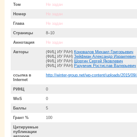
Том
Не задан
Номер
Не задан
Глава
Не задан
Страницы
8–10
Аннотация
Не задан
Авторы
(ФИЦ ИУ РАН)
Коновалов Михаил Григорьевич
(ФИЦ ИУ РАН)
Зейфман Александр Израилевич
(ФИЦ ИУ РАН)
Шоргин Сергей Яковлевич
(ФИЦ ИУ РАН)
Разумчик Ростислав Валерьевич
ссылка в
http://winter-group.net/wp-content/uploads/2015/0
Internet
РИНЦ
0
WoS
0
Баллы
5
Грант %
100
Цитируемые
публикации
авторов