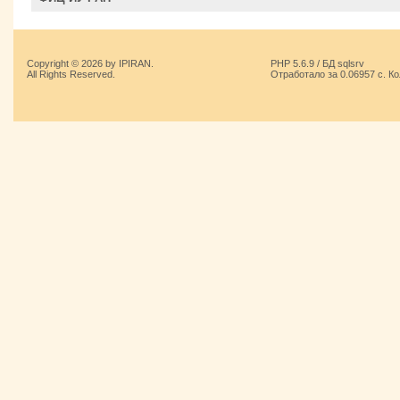
Copyright © 2026 by IPIRAN.
PHP 5.6.9 / БД sqlsrv
All Rights Reserved.
Отработало за 0.06957 с. К