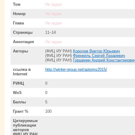
Том
Не задан
Номер
Не задан
Глава
Не задан
Страницы
11–14
Аннотация
Не задан
Авторы
(ФИЦ ИУ РАН)
Королев Виктор Юрьевич
(ФИЦ ИУ РАН)
Френкель Сергей Лазаревич
(ФИЦ ИУ РАН)
Горшенин Андрей Константинови
ссылка в
http://winter-group.net/aptpms2015/
Internet
РИНЦ
0
WoS
0
Баллы
5
Грант %
100
Цитируемые
публикации
авторов
ФИЦ ИУ РАН