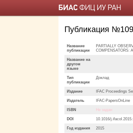
Публикация №109
Название
PARTIALLY OBSER
публикации
COMPENSATORS: A
Название на
другом
языке
Тип
Доклад
публикации
Издание
IFAC Proceedings Se
Издатель
IFAC-PapersOnLine
ISBN
Не задан
DOI
10.1016/j.ifacol.2015
Год издания
2015