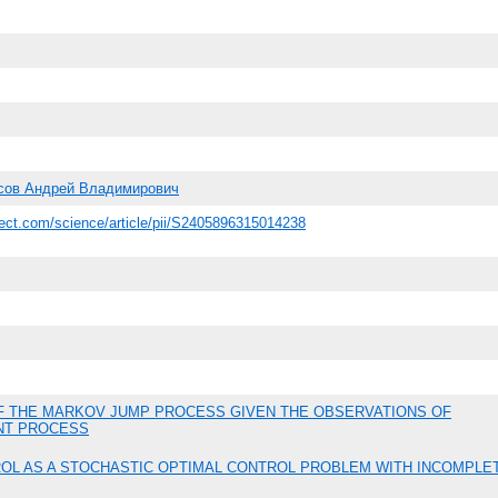
сов Андрей Владимирович
rect.com/science/article/pii/S2405896315014238
OF THE MARKOV JUMP PROCESS GIVEN THE OBSERVATIONS OF
INT PROCESS
OL AS A STOCHASTIC OPTIMAL CONTROL PROBLEM WITH INCOMPLE