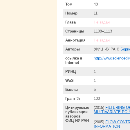
Том
48
Номер
11
Глава
Не задан
Страницы
1108–1113
Аннотация
Не задан
Авторы
(ФИЦ ИУ РАН)
Бори
ссылка в
http://www.sciencedi
Internet
РИНЦ
1
WoS
1
Баллы
5
Грант %
100
Цитируемые
(2015)
FILTERING 
публикации
MULTIVARIATE PO
авторов
ФИЦ ИУ РАН
(2005)
FLOW CONTR
INFORMATION