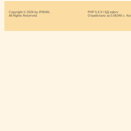
Copyright © 2026 by IPIRAN.
PHP 5.6.9 / БД sqlsrv
All Rights Reserved.
Отработало за 0.06346 с. Ко