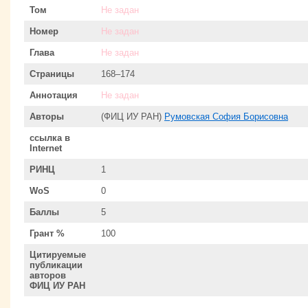
Том
Не задан
Номер
Не задан
Глава
Не задан
Страницы
168–174
Аннотация
Не задан
Авторы
(ФИЦ ИУ РАН)
Румовская София Борисовна
ссылка в
Internet
РИНЦ
1
WoS
0
Баллы
5
Грант %
100
Цитируемые
публикации
авторов
ФИЦ ИУ РАН