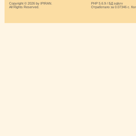
Copyright © 2026 by IPIRAN.
PHP 5.6.9 / БД sqlsrv
All Rights Reserved.
Отработало за 0.07346 с. Ко