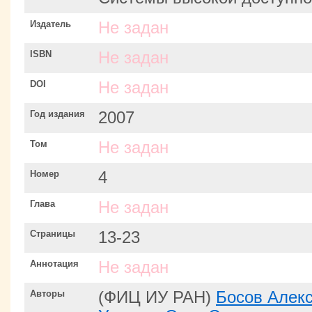
Издатель
Не задан
ISBN
Не задан
DOI
Не задан
Год издания
2007
Том
Не задан
Номер
4
Глава
Не задан
Страницы
13-23
Аннотация
Не задан
Авторы
(ФИЦ ИУ РАН)
Босов Алек