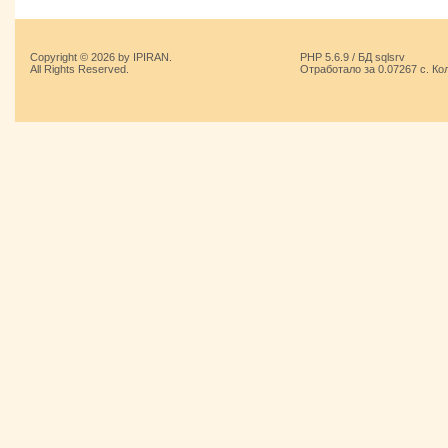
Copyright © 2026 by IPIRAN.
PHP 5.6.9 / БД sqlsrv
All Rights Reserved.
Отработало за 0.07267 с. Ко