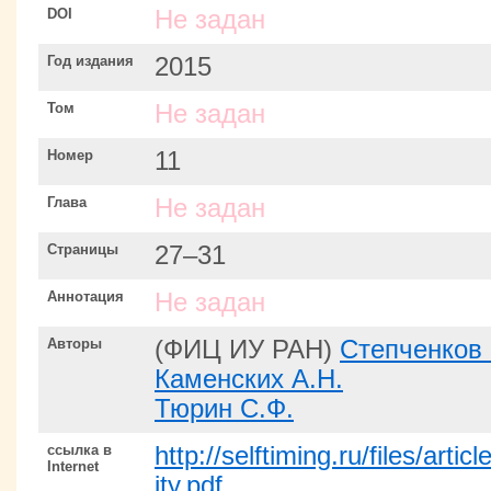
DOI
Не задан
Год издания
2015
Том
Не задан
Номер
11
Глава
Не задан
Страницы
27–31
Аннотация
Не задан
Авторы
(ФИЦ ИУ РАН)
Степченков
Каменских А.Н.
Тюрин С.Ф.
ссылка в
http://selftiming.ru/files/ar
Internet
ity.pdf