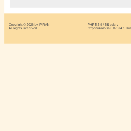
Copyright © 2026 by IPIRAN.
PHP 5.6.9 / БД sqlsrv
All Rights Reserved.
Отработало за 0.07374 с. Ко