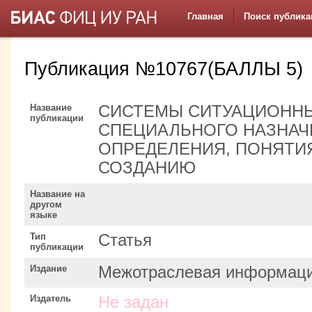
Главная
Поиск публика
Публикация №10767(БАЛЛЫ 5)
Название
СИСТЕМЫ СИТУАЦИОНН
публикации
СПЕЦИАЛЬНОГО НАЗНАЧ
ОПРЕДЕЛЕНИЯ, ПОНЯТИЯ
СОЗДАНИЮ
Название на
другом
языке
Тип
Статья
публикации
Издание
Межотраслевая информаци
Издатель
Не задан