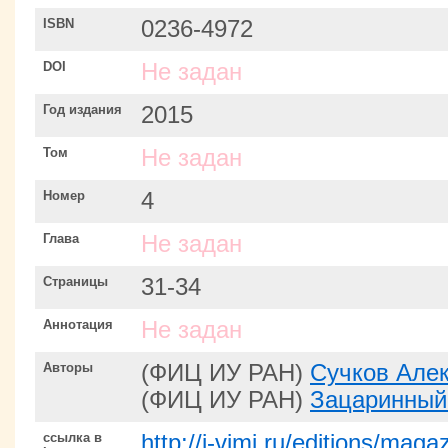
ISBN
0236-4972
DOI
Не задан
Год издания
2015
Том
Не задан
Номер
4
Глава
Не задан
Страницы
31-34
Аннотация
Не задан
Авторы
(ФИЦ ИУ РАН)
Сучков Але
(ФИЦ ИУ РАН)
Зацаринный
ссылка в
http://i-vimi.ru/editions/mag