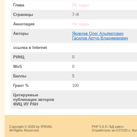
Глава
Не задан
Страницы
7–9
Аннотация
Не задан
Авторы
Яковлев Олег Альбертович
Гасилов Артур Владимирович
ссылка в Internet
РИНЦ
0
WoS
0
Баллы
5
Грант %
100
Цитируемые
публикации авторов
ФИЦ ИУ РАН
Copyright © 2026 by IPIRAN.
PHP 5.6.9 / БД sqlsrv
All Rights Reserved.
Отработало за 0.07103 с. Ко