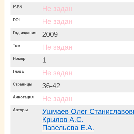
ISBN
Не задан
DOI
Не задан
Год издания
2009
Том
Не задан
Номер
1
Глава
Не задан
Страницы
36-42
Аннотация
Не задан
Авторы
Ушмаев Олег Станиславов
Крылов А.С.
Павельева Е.А.