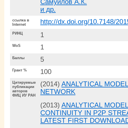
Самуйлов А.К.
и др.
ссылка в
http://dx.doi.org/10.7148/20
Internet
РИНЦ
1
WoS
1
Баллы
5
Грант %
100
Цитируемые
(2014)
ANALYTICAL MODEL
публикации
NETWORK
авторов
ФИЦ ИУ РАН
(2013)
ANALYTICAL MODEL
CONTINUITY IN P2P STR
LATEST FIRST DOWNLOA