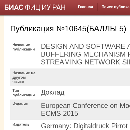
Главная
Поиск публика
Публикация №10645(БАЛЛЫ 5)
Название
DESIGN AND SOFTWARE 
публикации
BUFFERING MECHANISM 
STREAMING NETWORK SI
Название на
другом
языке
Тип
Доклад
публикации
Издание
European Conference on Mode
ECMS 2015
Издатель
Germany: Digitaldruck Pirro