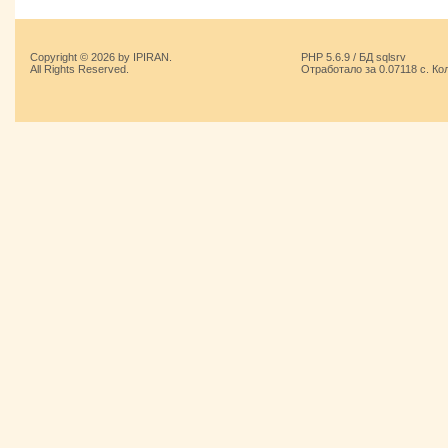
Copyright © 2026 by IPIRAN.
PHP 5.6.9 / БД sqlsrv
All Rights Reserved.
Отработало за 0.07118 с. Ко