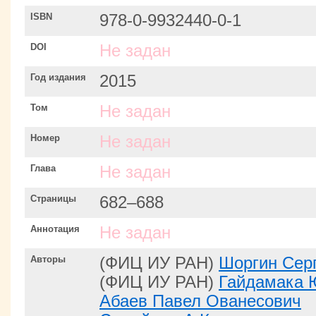
ISBN
978-0-9932440-0-1
DOI
Не задан
Год издания
2015
Том
Не задан
Номер
Не задан
Глава
Не задан
Страницы
682–688
Аннотация
Не задан
Авторы
(ФИЦ ИУ РАН)
Шоргин Сер
(ФИЦ ИУ РАН)
Гайдамака 
Абаев Павел Ованесович