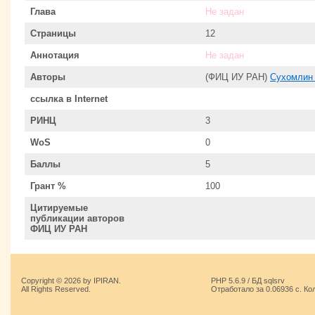
Глава
Не задан
Страницы
12
Аннотация
Не задан
Авторы
(ФИЦ ИУ РАН)
Сухомлин
ссылка в Internet
РИНЦ
3
WoS
0
Баллы
5
Грант %
100
Цитируемые
публикации авторов
ФИЦ ИУ РАН
Copyright © 2026 by IPIRAN.
PHP 5.6.9 / БД sqlsrv
All Rights Reserved.
Отработало за 0.06936 с. Ко