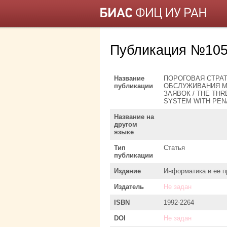
Публикация №105
Название
ПОРОГОВАЯ СТРА
публикации
ОБСЛУЖИВАНИЯ M
ЗАЯВОК / THE THR
SYSTEM WITH PEN
Название на
другом
языке
Тип
Статья
публикации
Издание
Информатика и ее 
Издатель
Не задан
ISBN
1992-2264
DOI
Не задан