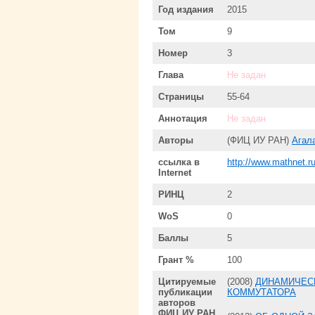
Год издания
2015
Том
9
Номер
3
Глава
Не задан
Страницы
55-64
Аннотация
Не задан
Авторы
(ФИЦ ИУ РАН)
Агал
ссылка в
http://www.mathnet.
Internet
РИНЦ
2
WoS
0
Баллы
5
Грант %
100
Цитируемые
(2008)
ДИНАМИЧЕСК
публикации
КОММУТАТОРА
авторов
ФИЦ ИУ РАН