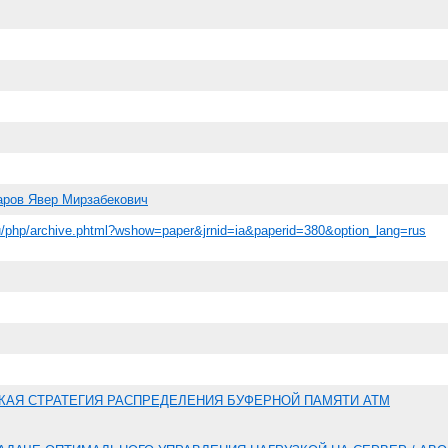
аров Явер Мирзабекович
ru/php/archive.phtml?wshow=paper&jrnid=ia&paperid=380&option_lang=rus
АЯ СТРАТЕГИЯ РАСПРЕДЕЛЕНИЯ БУФЕРНОЙ ПАМЯТИ ATM