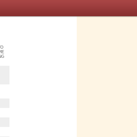
ГО
ИЕ
NG