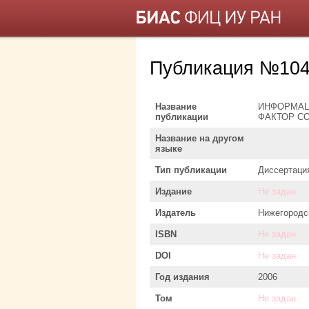
Публикация №104
Название
ИНФОРМАЦ
публикации
ФАКТОР С
Название на другом
языке
Тип публикации
Диссертаци
Издание
Не задан
Издатель
Нижегородс
ISBN
Не задан
DOI
Не задан
Год издания
2006
Том
Не задан