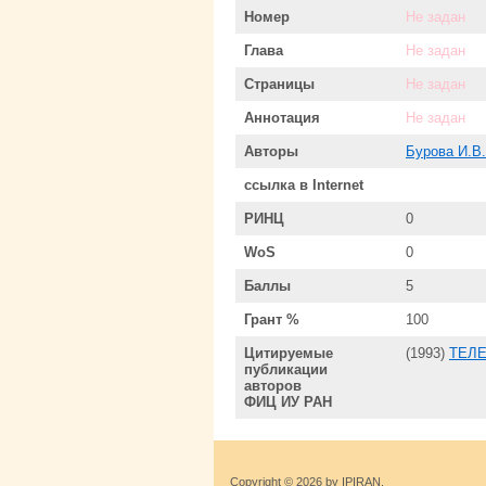
Номер
Не задан
Глава
Не задан
Страницы
Не задан
Аннотация
Не задан
Авторы
Бурова И.В.
ссылка в Internet
РИНЦ
0
WoS
0
Баллы
5
Грант %
100
Цитируемые
(1993)
ТЕЛ
публикации
авторов
ФИЦ ИУ РАН
Copyright © 2026 by IPIRAN.