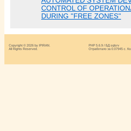
AUTOMATED SYSTEM DE
CONTROL OF OPERATION
DURING "FREE ZONES"
Copyright © 2026 by IPIRAN.
PHP 5.6.9 / БД sqlsrv
All Rights Reserved.
Отработало за 0.07945 с. К