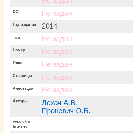
Не задан
DOI
Не задан
Год издания
2014
Том
Не задан
Номер
Не задан
Глава
Не задан
Страницы
Не задан
Аннотация
Не задан
Авторы
Лохач А.В.
Проневич О.Б.
ссылка в
Internet