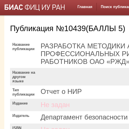
Главная
Поиск публика
Публикация №10439(БАЛЛЫ 5)
Название
РАЗРАБОТКА МЕТОДИКИ 
публикации
ПРОФЕССИОНАЛЬНЫХ Р
РАБОТНИКОВ ОАО «РЖД
Название на
другом
языке
Тип
Отчет о НИР
публикации
Издание
Не задан
Издатель
Департамент безопасност
ISBN