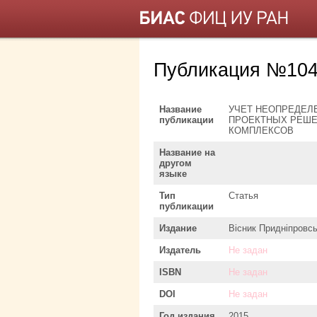
Публикация №104
Название
УЧЕТ НЕОПРЕДЕЛ
публикации
ПРОЕКТНЫХ РЕШЕ
КОМПЛЕКСОВ
Название на
другом
языке
Тип
Статья
публикации
Издание
Вісник Придніпровсь
Издатель
Не задан
ISBN
Не задан
DOI
Не задан
Год издания
2015