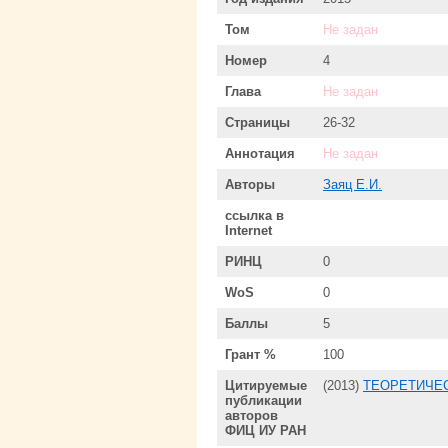
Том
Не задан
Номер
4
Глава
Не задан
Страницы
26-32
Аннотация
Не задан
Авторы
Заяц Е.И.
ссылка в
Internet
РИНЦ
0
WoS
0
Баллы
5
Грант %
100
Цитируемые
(2013)
ТЕОРЕТИЧЕС
публикации
авторов
ФИЦ ИУ РАН