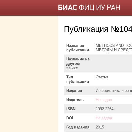
Публикация №104
Название
METHODS AND TOO
публикации
МЕТОДЫ И СРЕДС
Название на
другом
языке
Тип
Статья
публикации
Издание
Информатика и ее 
Издатель
Не задан
ISBN
1992-2264
DOI
Не задан
Год издания
2015