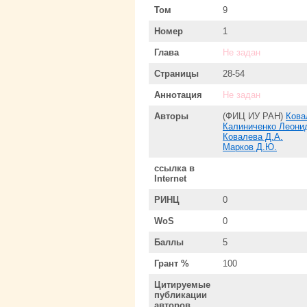
Том
9
Номер
1
Глава
Не задан
Страницы
28-54
Аннотация
Не задан
Авторы
(ФИЦ ИУ РАН)
Кова
Калиниченко Леони
Ковалева Д.А.
Марков Д.Ю.
ссылка в
Internet
РИНЦ
0
WoS
0
Баллы
5
Грант %
100
Цитируемые
публикации
авторов