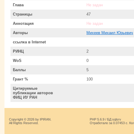
Глава
Не задан
Страницы
47
Аннотация
Не задан
Авторы
Михеев Михаил Юрьевич
ссылка в Internet
РИНЦ
2
WoS
0
Баллы
5
Грант %
100
Цитируемые
публикации авторов
ФИЦ ИУ РАН
Copyright © 2026 by IPIRAN.
PHP 5.6.9 / БД sqlsrv
All Rights Reserved.
Отработало за 0.07453 с. Ко