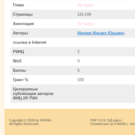
Глава
Не задан
Страницы
115-144
Аннотация
Не задан
Авторы
Михеев Михаил Юрьевич
ссылка в Internet
РИНЦ
2
WoS
0
Баллы
5
Грант %
100
Цитируемые
публикации авторов
ФИЦ ИУ РАН
Copyright © 2026 by IPIRAN.
PHP 5.6.9 / БД sqlsrv
All Rights Reserved.
Отработало за 0.06930 с. Ко