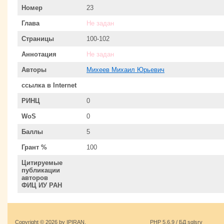
Номер
23
Глава
Не задан
Страницы
100-102
Аннотация
Не задан
Авторы
Михеев Михаил Юрьевич
ссылка в Internet
РИНЦ
0
WoS
0
Баллы
5
Грант %
100
Цитируемые
публикации
авторов
ФИЦ ИУ РАН
Copyright © 2026 by IPIRAN.
PHP 5.6.9 / БД sqlsrv