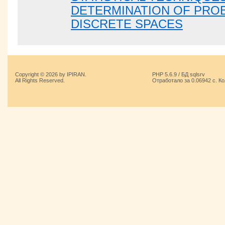
DETERMINATION OF PROB
DISCRETE SPACES
Copyright © 2026 by IPIRAN.
PHP 5.6.9 / БД sqlsrv
All Rights Reserved.
Отработало за 0.06942 с. К