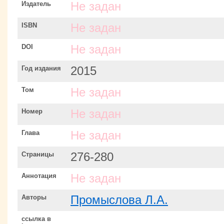
Издатель
Не задан
ISBN
Не задан
DOI
Не задан
Год издания
2015
Том
Не задан
Номер
Не задан
Глава
Не задан
Страницы
276-280
Аннотация
Не задан
Авторы
Промыслова Л.А.
ссылка в