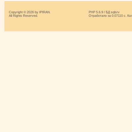
Copyright © 2026 by IPIRAN.
PHP 5.6.9 / БД sqlsrv
All Rights Reserved.
Отработало за 0.07110 с. Ко