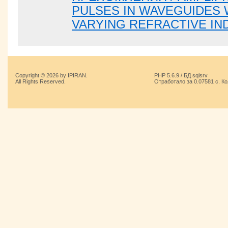
PULSES IN WAVEGUIDES 
VARYING REFRACTIVE IN
Copyright © 2026 by IPIRAN.
PHP 5.6.9 / БД sqlsrv
All Rights Reserved.
Отработало за 0.07581 с. К