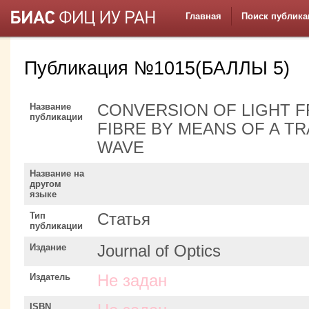
Главная
Поиск публика
Публикация №1015(БАЛЛЫ 5)
Название
CONVERSION OF LIGHT F
публикации
FIBRE BY MEANS OF A T
WAVE
Название на
другом
языке
Тип
Статья
публикации
Издание
Journal of Optics
Издатель
Не задан
ISBN