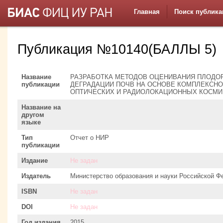
Главная
Поиск публика
Публикация №10140(БАЛЛЫ 5)
Название
РАЗРАБОТКА МЕТОДОВ ОЦЕНИВАНИЯ ПЛОДО
публикации
ДЕГРАДАЦИИ ПОЧВ НА ОСНОВЕ КОМПЛЕКСН
ОПТИЧЕСКИХ И РАДИОЛОКАЦИОННЫХ КОСМИ
Название на
другом
языке
Тип
Отчет о НИР
публикации
Издание
Не задан
Издатель
Министерство образования и науки Российской Ф
ISBN
Не задан
DOI
Не задан
Год издания
2015