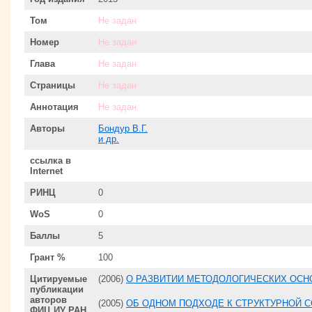
Том
Не задан
Номер
Не задан
Глава
Не задан
Страницы
Не задан
Аннотация
Не задан
Авторы
Бондур В.Г.
и др.
ссылка в
Internet
РИНЦ
0
WoS
0
Баллы
5
Грант %
100
Цитируемые
(2006)
О РАЗВИТИИ МЕТОДОЛОГИЧЕСКИХ ОСН
публикации
авторов
(2005)
ОБ ОДНОМ ПОДХОДЕ К СТРУКТУРНОЙ 
ФИЦ ИУ РАН