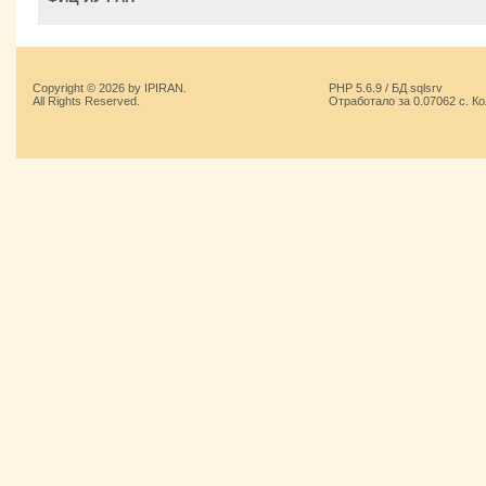
Copyright © 2026 by IPIRAN.
PHP 5.6.9 / БД sqlsrv
All Rights Reserved.
Отработало за 0.07062 с. К