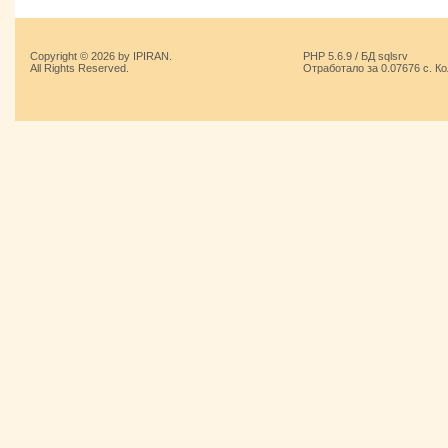
Copyright © 2026 by IPIRAN.
PHP 5.6.9 / БД sqlsrv
All Rights Reserved.
Отработало за 0.07676 с. К