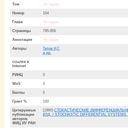
Том
Не задан
Номер
104
Глава
Не задан
Страницы
795-806
Аннотация
Не задан
Авторы
Титов Н.Г.
и др.
ссылка в
Internet
РИНЦ
0
WoS
0
Баллы
5
Грант %
100
Цитируемые
(1990)
СТОХАСТИЧЕСКИЕ ДИФФЕРЕНЦИАЛЬНЫ
публикации
ИЗД. / STOCHASTIC DIFFERENTIAL SYSTEMS.
авторов
ФИЦ ИУ РАН