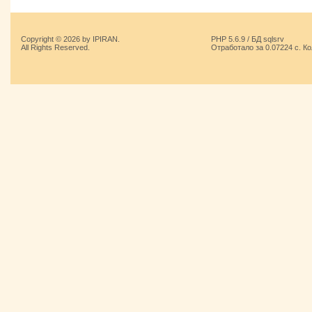
Copyright © 2026 by IPIRAN.
PHP 5.6.9 / БД sqlsrv
All Rights Reserved.
Отработало за 0.07224 с. К