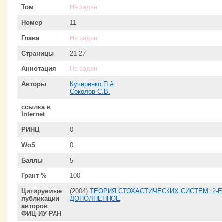
Том
Не задан
Номер
11
Глава
Не задан
Страницы
21-27
Аннотация
Не задан
Авторы
Кучеренко П.А.
Соколов С.В.
ссылка в
Internet
РИНЦ
0
WoS
0
Баллы
5
Грант %
100
Цитируемые
(2004)
ТЕОРИЯ СТОХАСТИЧЕСКИХ СИСТЕМ. 2-
публикации
ДОПОЛНЕННОЕ
авторов
ФИЦ ИУ РАН