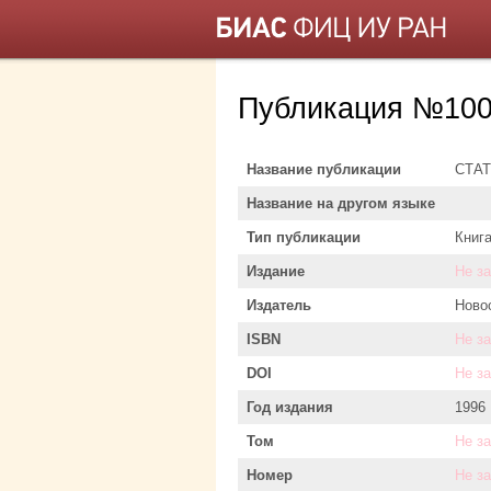
Публикация №100
Название публикации
СТА
Название на другом языке
Тип публикации
Книг
Издание
Не з
Издатель
Ново
ISBN
Не з
DOI
Не з
Год издания
1996
Том
Не з
Номер
Не з