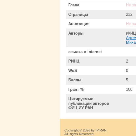
Глава
Не з
Страницы
232
Аннотация
Не з
Авторы
(ФИЦ
Арте
Михай
ссылка в Internet
РИНЦ
2
WoS
0
Баллы
5
Грант %
100
Цитируемые
публикации авторов
ФИЦ ИУ РАН
Copyright © 2026 by IPIRAN.
All Rights Reserved.