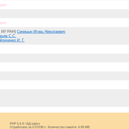
адан
адан
 ИУ РАН)
Синицын Игорь Николаевич
мьев С.С.
личенко И. Г.
PHP 5.6.9 / БД sqlsrv
Отработало за 0.07038 с. Количество памяти: 4.89 MB