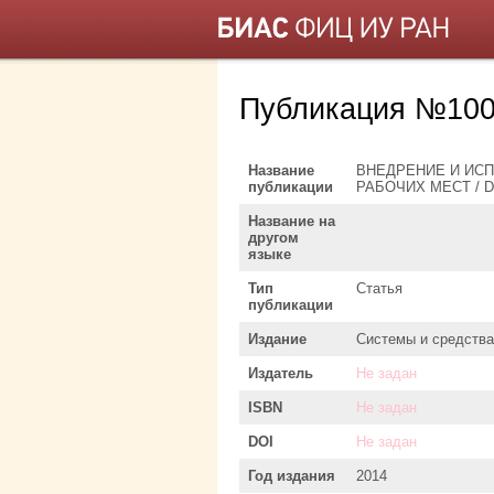
Публикация №100
Название
ВНЕДРЕНИЕ И ИС
публикации
РАБОЧИХ МЕСТ / 
Название на
другом
языке
Тип
Статья
публикации
Издание
Системы и средств
Издатель
Не задан
ISBN
Не задан
DOI
Не задан
Год издания
2014