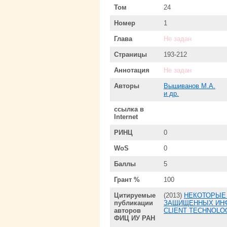
Том
24
Номер
1
Глава
Не задан
Страницы
193-212
Аннотация
Не задан
Авторы
Вышиванов М.А.
и др.
ссылка в
Internet
РИНЦ
0
WoS
0
Баллы
5
Грант %
100
Цитируемые
(2013)
НЕКОТОРЫЕ 
публикации
ЗАЩИЩЕННЫХ ИНФ
авторов
CLIENT TECHNOLO
ФИЦ ИУ РАН