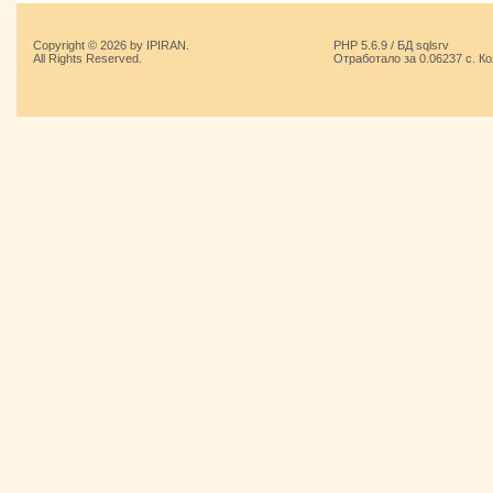
Copyright © 2026 by IPIRAN.
PHP 5.6.9 / БД sqlsrv
All Rights Reserved.
Отработало за 0.06237 с. К