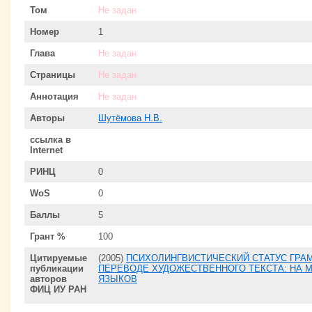
Том
Не задан
Номер
1
Глава
Не задан
Страницы
Не задан
Аннотация
Не задан
Авторы
Шутёмова Н.В.
ссылка в
Internet
РИНЦ
0
WoS
0
Баллы
5
Грант %
100
Цитируемые
(2005)
ПСИХОЛИНГВИСТИЧЕСКИЙ СТАТУС ГРА
публикации
ПЕРЕВОДЕ ХУДОЖЕСТВЕННОГО ТЕКСТА: НА 
авторов
ЯЗЫКОВ
ФИЦ ИУ РАН