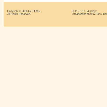
Copyright © 2026 by IPIRAN.
PHP 5.6.9 / БД sqlsrv
All Rights Reserved.
Отработало за 0.07130 с. Ко