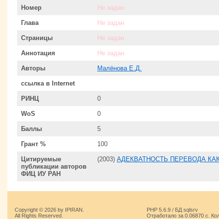
Номер
Не задан
Глава
Не задан
Страницы
Не задан
Аннотация
Не задан
Авторы
Малёнова Е.Д.
ссылка в Internet
РИНЦ
0
WoS
0
Баллы
5
Грант %
100
Цитируемые
(2003)
АДЕКВАТНОСТЬ ПЕРЕВОДА КА
публикации авторов
ФИЦ ИУ РАН
Copyright © 2026 by IPIRAN.
PHP 5.6.9 / БД sqlsrv
All Rights Reserved.
Отработало за 0.06870 с. Ко