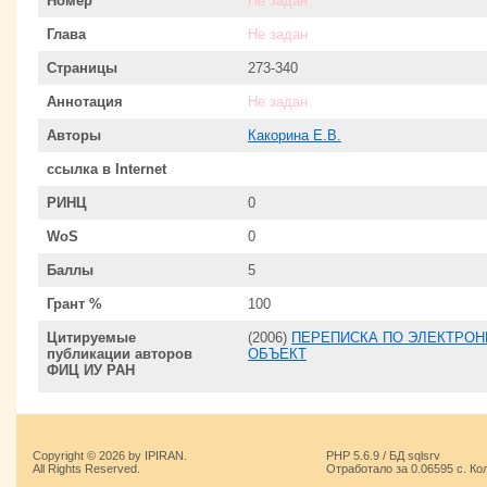
Номер
Не задан
Глава
Не задан
Страницы
273-340
Аннотация
Не задан
Авторы
Какорина Е.В.
ссылка в Internet
РИНЦ
0
WoS
0
Баллы
5
Грант %
100
Цитируемые
(2006)
ПЕРЕПИСКА ПО ЭЛЕКТРОН
публикации авторов
ОБЪЕКТ
ФИЦ ИУ РАН
Copyright © 2026 by IPIRAN.
PHP 5.6.9 / БД sqlsrv
All Rights Reserved.
Отработало за 0.06595 с. Ко